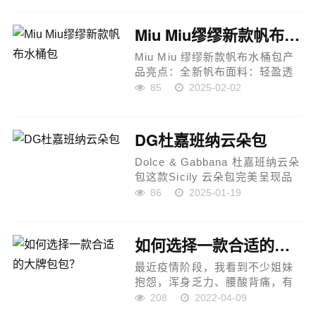
品奢侈品的价格往往动辄数万元
甚至几十万元，并不是所有人都
Miu Miu缪缪新款帆布水桶包
能轻...
Miu Miu 缪缪新款帆布水桶包产
品亮点：全新帆布面料：轻盈透
气，延续上一季的慵懒与性感风
85
2025-02-02
格，展现随性又时尚的氛围。顶
级进口小牛皮拼接：皮质细腻光
滑，柔软舒适，与帆布材质的结
DG杜嘉班纳云朵包
合更显...
Dolce & Gabbana 杜嘉班纳云朵
包这款Sicily 云朵包完美呈现品
牌经典之作，全新精巧版本以更
86
2025-01-19
加时尚和实用的设计焕新登场，
轻松容纳日常必需品，是您日常
搭配的理想选择。产品特点：...
如何选择一款合适的大牌包包？
最近疫情阶段，我看到不少姐妹
抱怨，浑身乏力、腰酸背痛，有
点小毛病就怀疑自己得病，别担
208
2022-04-09
心，这不是病毒感染，对于这种