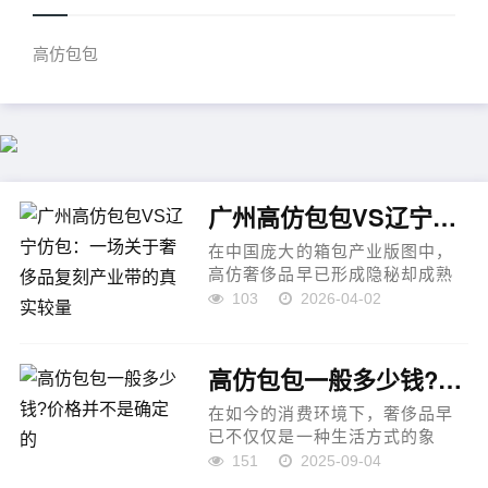
高仿包包
广州高仿包包VS辽宁仿包：一场关于奢侈品复刻产业带的真实较量
在中国庞大的箱包产业版图中，
高仿奢侈品早已形成隐秘却成熟
的分工体系。从南方的广州到北
103
2026-04-02
方的辽宁，不同区域在制造逻
辑、供应链结构与市场定位上呈
现出明显差异。若以行业内部...
高仿包包一般多少钱?价格并不是确定的
在如今的消费环境下，奢侈品早
已不仅仅是一种生活方式的象
征，更是一种身份与品位的体
151
2025-09-04
现。对于许多爱包人士来说，正