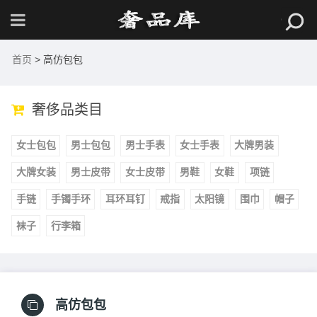
首页
> 高仿包包
奢侈品类目
女士包包
男士包包
男士手表
女士手表
大牌男装
大牌女装
男士皮带
女士皮带
男鞋
女鞋
项链
手链
手镯手环
耳环耳钉
戒指
太阳镜
围巾
帽子
袜子
行李箱
高仿包包