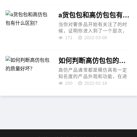
症状，不妨买个包包试试，毕竟
&ldquo;包治百病&rdquo;.
a货包包和高仿包包有什么区别？
说起包包，这段...
当你对奢侈品开始有关注了的时
候，证明你进入到了一个层次，
但是在之前的印象当中，只听说
171
2022-03-08
过a货，对于高仿奢侈品没有有过
了解，以为还是十多年前在火车
站、汽车站、码头这些地方的
如何判断高仿包包的质量好坏？
门...
高仿产品通常都是模仿具有一定
知名度的产品外观和功能，在进
行外观模仿时，通常会复制被模
250
2022-02-18
仿产品的商标，而通常这个商标
都是已经注册过的，因此，
&ldquo;高仿产品&rdquo;通常都
会侵犯...